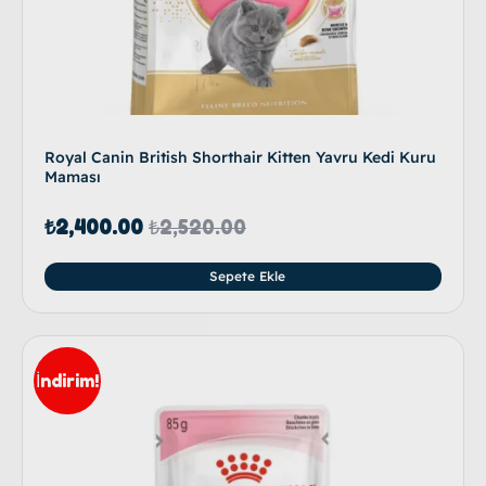
Royal Canin British Shorthair Kitten Yavru Kedi Kuru
Maması
₺
2,400.00
₺
2,520.00
Sepete Ekle
İndirim!