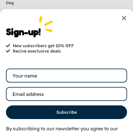
Dog
Car
Small
Fish
Sign-up!
Reptile
Bird
New subscribers get 20% OFF
Recive execlusive deals
Mağazayı Ziyaret Et
Halide Edip Adıvar, Sultan Sk. 22-24A, 34382 Şişli/
İstanbul
+90 506 270 68 43
info@veterinermamasi.com
Subscribe
By subscribing to our newsletter you agree to our
©2026
Veteriner Maması. Tüm hakları saklıdır.