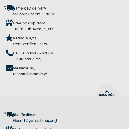
Same day delivery
for order beore 11:00h!
Free pick up from
1000S 8th Avenue, NY!
Rating 4.8/5!
from verified users
Call us in 09:00-16:00h
1-800-356-8933
Message us,
respond same day!
BAŞA DÖN
Hızlı Teslimat
Gece 12'ye kadar sipariş!