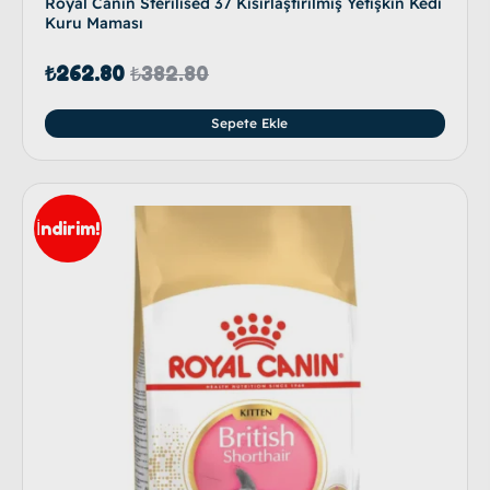
Royal Canin Sterilised 37 Kısırlaştırılmış Yetişkin Kedi
Kuru Maması
₺
262.80
₺
382.80
Sepete Ekle
İndirim!